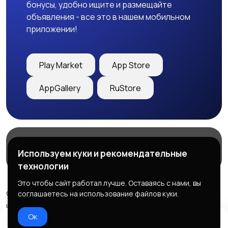
бонусы, удобно ищите и размещайте
объявления - все это в нашем мобильном
приложении!
Play Market
App Store
AppGallery
RuStore
Магазины
Блог
О нас
Используем куки и рекомендательные
Служба поддержки
технологии
Это чтобы сайт работал лучше. Оставаясь с нами, вы
© 2026 Freebby - Сервис бесплатных объявлений ДНР
соглашаетесь на использование файлов куки.
и ЛНР
Ок
Правила сервиса
Политика конфиденциальности