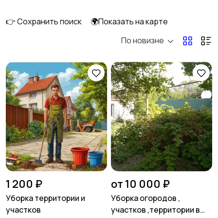
перевозки
8
👉 Сохранить поиск
🌍Показать на карте
По новизне
Ремонт и
IT, интернет, телеком
строительство
5
Деловые услуги
Уборка и клининг
5
Автоуслуги
Ремонт техники
1 200 ₽
от 10 000 ₽
Уборка территории и
Уборка огородов ,
участков
участков ,территории в
Организация
Фото- и видеосъемка