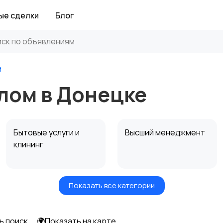
ые сделки
Блог
м
лом в Донецке
Бытовые услуги и
Высший менеджмент
клининг
Показать все категории
Информационные
Искусство и
технологии
развлечения
ь поиск
🌍Показать на карте