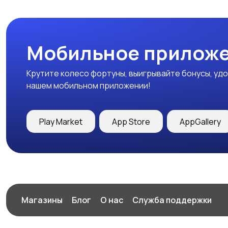
Мобильное приложе
Крутите колесо фортуны, выигрывайте бонусы, удо
нашем мобильном приложении!
Play Market
App Store
AppGallery
Магазины
Блог
О нас
Служба поддержки