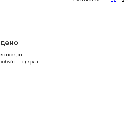
Перевозки, склад,
Продажи
закупки
йдено
Страхование
Строительство и
 вы искали.
ремонт
робуйте еще раз.
Финансы
Юриспруденция