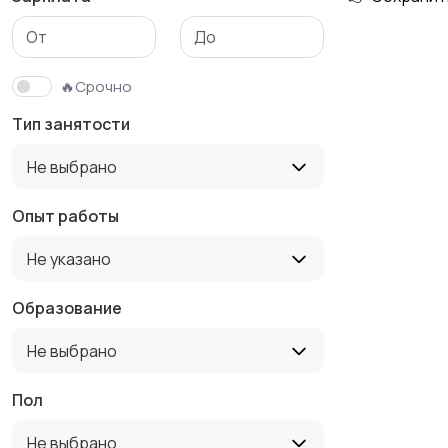
Медицина
Начало карьеры
🔥Срочно
Тип занятости
Производство
Рестораны и
Не выбрано
общепит
Опыт работы
Не указано
Туризм и гостиницы
Управление
недвижимостью
Образование
Не выбрано
Пол
Не выбрано