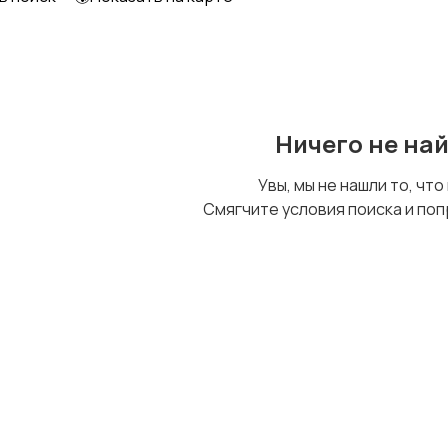
Образование и наука
Офисный персонал
Ничего не на
Сельское хозяйство
Спорт и красота
Увы, мы не нашли то, что
Смягчите условия поиска и поп
Управление
Удаленная работа
персоналом