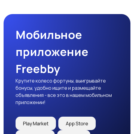
Микроволновые печи
Кофеварки и
кофемолки
Мобильное
Бутербродницы,
Кухонные комбайны,
сэндвичницы,
блендеры и миксеры
приложение
тостеры
Freebby
Крутите колесо фортуны, выигрывайте
бонусы, удобно ищите и размещайте
объявления - все это в нашем мобильном
приложении!
Play Market
App Store