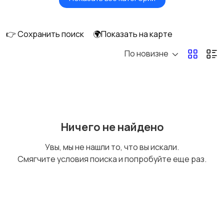
Сушилки для овощей
Грили, шашлычницы,
и фруктов
фритюры
👉 Сохранить поиск
🌍Показать на карте
По новизне
Хлебопечи
Чайники и термопоты
Соковыжималки
Мясорубки
Ничего не найдено
Увы, мы не нашли то, что вы искали.
Смягчите условия поиска и попробуйте еще раз.
Мультиварки и
Кухонные весы
скороварки