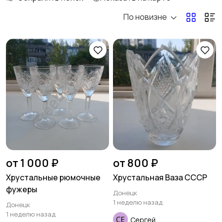
По новизне
Освещение
Оформление
интерьера
1
Охрана и
Подставки и тумбы
сигнализации
Посуда
Растения и семена
14
от 1 000 ₽
от 800 ₽
Хрустальные рюмочные
Хрустальная Ваза СССР
фужеры
Донецк
Сад и огород
Садовая мебель
1 неделю назад
Донецк
1 неделю назад
Сергей