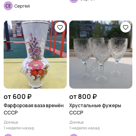
Сергей
Столы и стулья
Текстиль и ковры
Шкафы и комоды
Другое
от 600 ₽
от 800 ₽
Фарфоровая ваза времён
Хрустальные фужеры
СССР
СССР
Донецк
Донецк
1 неделю назад
1 неделю назад