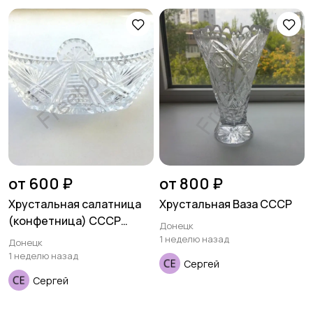
от 600 ₽
от 800 ₽
Хрустальная салатница
Хрустальная Ваза СССР
(конфетница) СССР
Донецк
ладья
1 неделю назад
Донецк
1 неделю назад
Сергей
Сергей