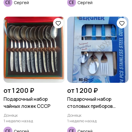
Сергей
Сергей
от 1 200 ₽
от 1 200 ₽
Подарочный набор
Подарочный набор
чайных ложек СССР
столовых приборов
BERGNER
Донецк
Донецк
1 неделю назад
1 неделю назад
Сергей
Сергей