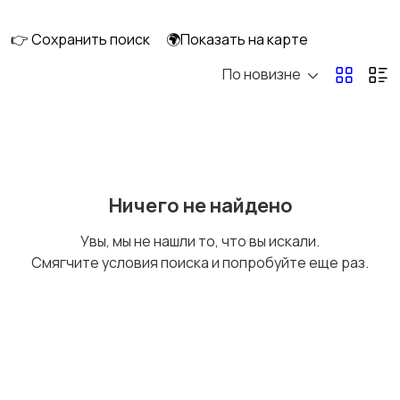
клининг
👉 Сохранить поиск
🌍Показать на карте
По новизне
Госслужба
Добыча сырья,
энергетика
Домашний персонал
Издательства и СМИ
Ничего не найдено
Увы, мы не нашли то, что вы искали.
Смягчите условия поиска и попробуйте еще раз.
Информационные
Искусство и
технологии
развлечения
Магазины
Маркетинг и реклама