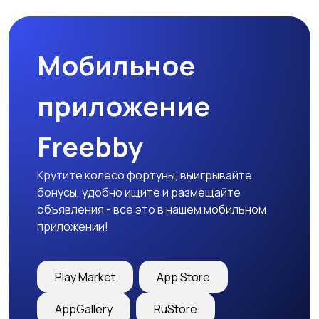
Мобильное
Медицина
Начало карьеры
приложение
Freebby
Образование и наука
Офисный персонал
Крутите колесо фортуны, выигрывайте
бонусы, удобно ищите и размещайте
объявления - все это в нашем мобильном
приложении!
Перевозки, склад,
Продажи
закупки
Play Market
App Store
AppGallery
RuStore