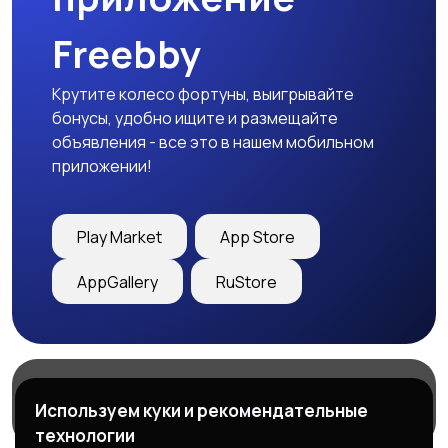
Freebby
Крутите колесо фортуны, выигрывайте
бонусы, удобно ищите и размещайте
объявления - все это в нашем мобильном
приложении!
Play Market
App Store
AppGallery
RuStore
Магазины
Блог
О нас
Используем куки и рекомендательные
Служба поддержки
технологии