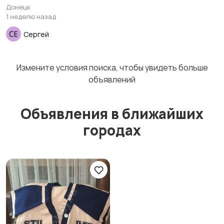
Донецк
Пиджаки и костюмы
Платья и юбки
1
1
1 неделю назад
Сергей
Трикотаж
Спортивная одежда
Измените условия поиска, чтобы увидеть больше
объявлений
Объявления в ближайших
Футболки и топы
Штаны и шорты
1
городах
Другая женская
одежда