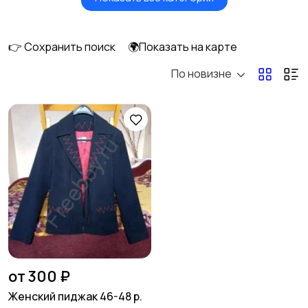
Будущим мамам
Верхняя одежда
1
👉 Сохранить поиск
🌍Показать на карте
По новизне
Головные уборы
Домашняя одежда
Комбинезоны
Купальники
Нижнее белье
Обувь
7
от 300 ₽
Женский пиджак 46-48 р.