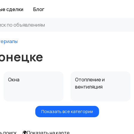
ые сделки
Блог
териалы
онецке
Окна
Отопление и
вентиляция
Показать все категории
Электрика
Электроинструмент
ы
1
ь поиск
🌍Показать на карте