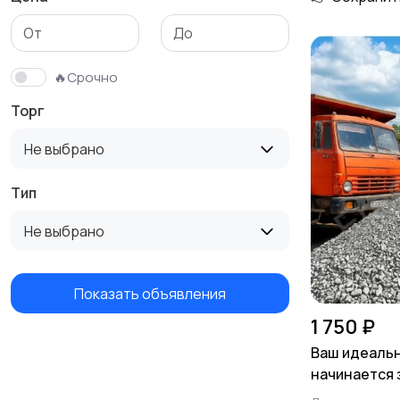
🔥Срочно
Торг
Не выбрано
Тип
Не выбрано
Показать объявления
1 750 ₽
Ваш идеаль
начинается 
Доломитный