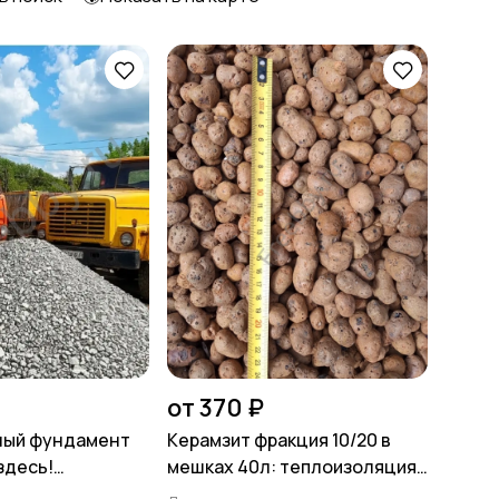
от 370 ₽
ный фундамент
Керамзит фракция 10/20 в
здесь!
мешках 40л: теплоизоляция
 щебень от
для строительства