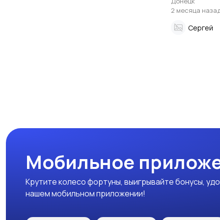
Донецк
производите
2 месяца наза
Сергей
Мобильное приложе
Крутите колесо фортуны, выигрывайте бонусы, удо
нашем мобильном приложении!