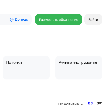
Донецк
Разместить объявление
Войти
Потолки
Ручные инструменты
Другое
Расходные
материалы и
оснастка
По новизне