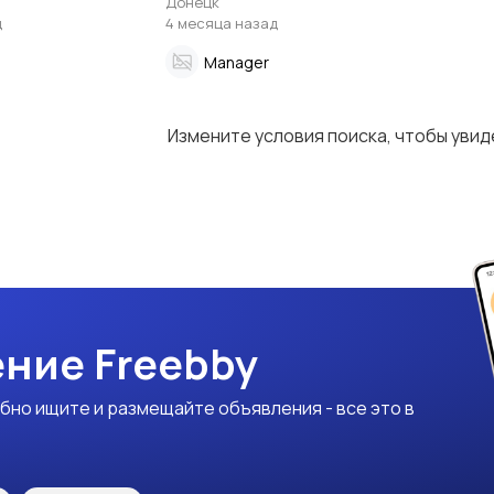
Донецк
ля с доставкой!
д
4 месяца назад
Manager
Измените условия поиска, чтобы уви
ние Freebby
бно ищите и размещайте объявления - все это в