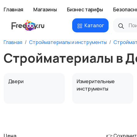
Главная
Магазины
Бизнес тарифы
Безопасн
Каталог
Главная
Стройматериалы и инструменты
Стройма
Стройматериалы в Д
Двери
Измерительные
инструменты
Сантехника и
Стройматериалы
2
водоснабжение
Цена
👉 Сохранит