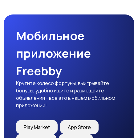
Пиджаки и костюмы
Платья и юбки
1
1
Мобильное
Трикотаж
Спортивная одежда
приложение
Freebby
Футболки и топы
Штаны и шорты
1
Крутите колесо фортуны, выигрывайте
бонусы, удобно ищите и размещайте
объявления - все это в нашем мобильном
приложении!
Другая женская
одежда
Play Market
App Store