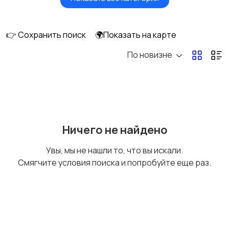
Будущим мамам
Верхняя одежда
1
👉 Сохранить поиск
🌍Показать на карте
По новизне
Головные уборы
Домашняя одежда
Комбинезоны
Купальники
Ничего не найдено
Увы, мы не нашли то, что вы искали.
Смягчите условия поиска и попробуйте еще раз.
Нижнее белье
Обувь
6