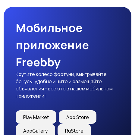
праздников
Мобильное
Изготовление на
Продукты питания и
заказ
доставка еды
приложение
Freebby
Уход за животными
Другое
Крутите колесо фортуны, выигрывайте
бонусы, удобно ищите и размещайте
объявления - все это в нашем мобильном
приложении!
Play Market
App Store
AppGallery
RuStore