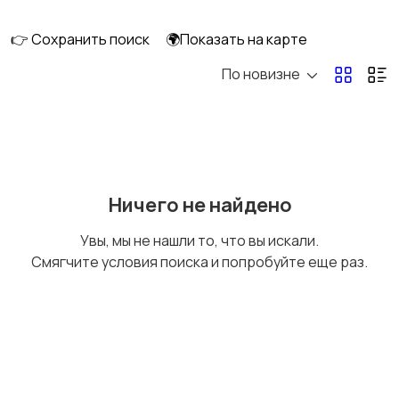
перевозки
7
👉 Сохранить поиск
🌍Показать на карте
По новизне
Ремонт и
IT, интернет, телеком
строительство
4
Деловые услуги
Уборка и клининг
5
Ничего не найдено
Увы, мы не нашли то, что вы искали.
Смягчите условия поиска и попробуйте еще раз.
Автоуслуги
Ремонт техники
Организация
Фото- и видеосъемка