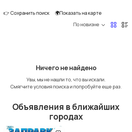
перевозки
8
👉 Сохранить поиск
🌍Показать на карте
По новизне
Ремонт и
IT, интернет, телеком
строительство
5
Деловые услуги
Уборка и клининг
5
Ничего не найдено
Увы, мы не нашли то, что вы искали.
Смягчите условия поиска и попробуйте еще раз.
Автоуслуги
Ремонт техники
Объявления в ближайших
городах
Организация
Фото- и видеосъемка