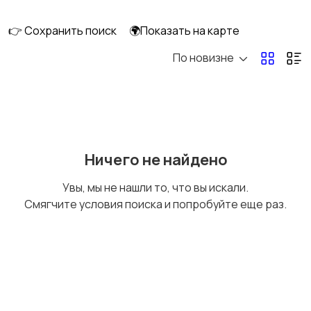
👉 Сохранить поиск
🌍Показать на карте
По новизне
Рыбки
С/х животные
Другие животные
Товары для животных
Ничего не найдено
Увы, мы не нашли то, что вы искали.
Смягчите условия поиска и попробуйте еще раз.
Аквариумистика