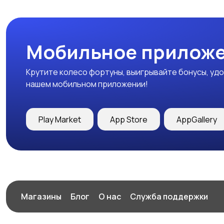
Мобильное приложе
Крутите колесо фортуны, выигрывайте бонусы, удо
нашем мобильном приложении!
Play Market
App Store
AppGallery
Магазины
Блог
О нас
Служба поддержки