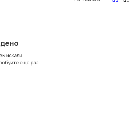
Перевозки, склад,
Продажи
закупки
йдено
Страхование
Строительство и
 вы искали.
ремонт
робуйте еще раз.
Финансы
Юриспруденция