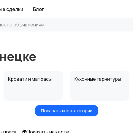
ые сделки
Блог
онецке
Кровати и матрасы
Кухонные гарнитуры
Показать все категории
Посуда
Растения и семена
14
ь поиск
🌍Показать на карте