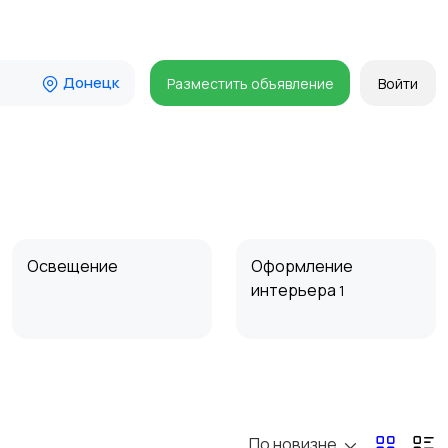
Донецк
Разместить объявление
Войти
Освещение
Оформление
интерьера
1
Сад и огород
Садовая мебель
По новизне