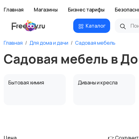
Главная
Магазины
Бизнес тарифы
Безопасн
Каталог
Главная
Для дома и дачи
Садовая мебель
Садовая мебель в Д
Бытовая химия
Диваны и кресла
Охрана и
Подставки и тумбы
сигнализации
Цена
👉 Сохранит