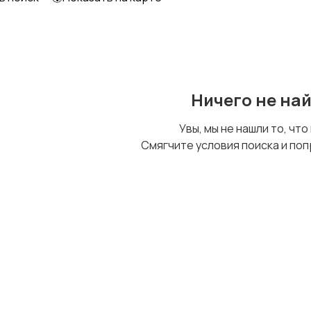
Шкафы и комоды
Другое
Ничего не на
Увы, мы не нашли то, что
Смягчите условия поиска и поп