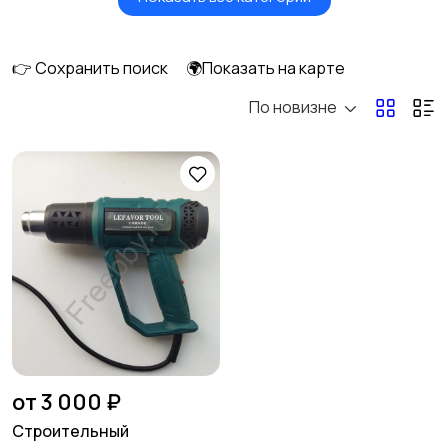
Окна
Отопление и
вентиляция
👉 Сохранить поиск
🌍Показать на карте
По новизне
Потолки
Ручные инструменты
Сантехника и
Стройматериалы
2
водоснабжение
Электрика
Электроинструмент
ы
1
от 3 000 ₽
Строительный