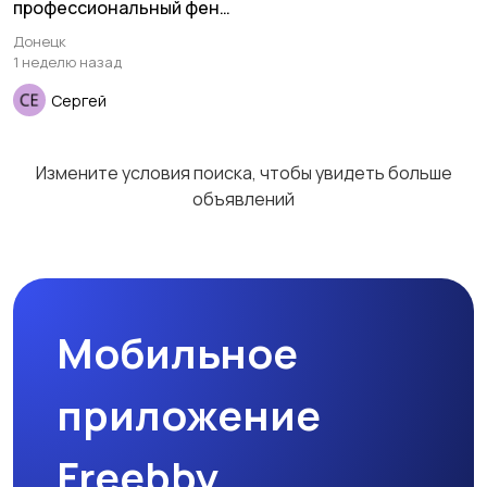
профессиональный фен
Другое
Расходные
2000 Вт.
Донецк
материалы и
1 неделю назад
оснастка
Сергей
Измените условия поиска, чтобы увидеть больше
объявлений
Мобильное
приложение
Freebby