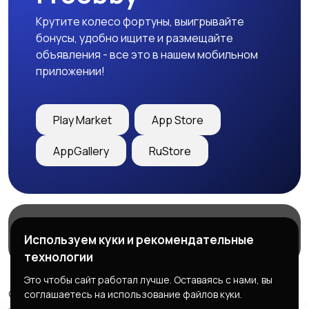
Крутите колесо фортуны, выигрывайте
бонусы, удобно ищите и размещайте
объявления - все это в нашем мобильном
приложении!
Play Market
App Store
AppGallery
RuStore
Магазины
Блог
О нас
Используем куки и рекомендательные
Служба поддержки
технологии
Это чтобы сайт работал лучше. Оставаясь с нами, вы
© 2026 Freebby - Сервис бесплатных объявлений ДНР
соглашаетесь на использование файлов куки.