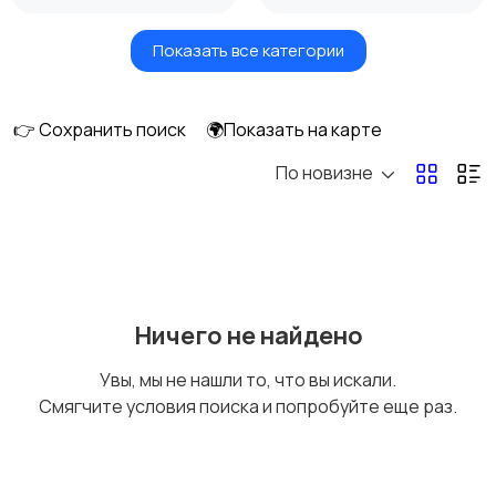
Показать все категории
Масла и автохимия
Автоэлектроника и
GPS
👉 Сохранить поиск
🌍Показать на карте
По новизне
Аксессуары и
Аудио и видео
инструменты
Противоугонные
Багажные системы и
Ничего не найдено
устройства
фаркопы
Увы, мы не нашли то, что вы искали.
Смягчите условия поиска и попробуйте еще раз.
Мотоэкипировка
Другие запчасти
и аксессуары