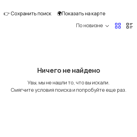
клининг
👉 Сохранить поиск
🌍Показать на карте
По новизне
Госслужба
Добыча сырья,
энергетика
Домашний персонал
Издательства и СМИ
Ничего не найдено
Увы, мы не нашли то, что вы искали.
Смягчите условия поиска и попробуйте еще раз.
Информационные
Искусство и
технологии
развлечения
Магазины
Маркетинг и реклама