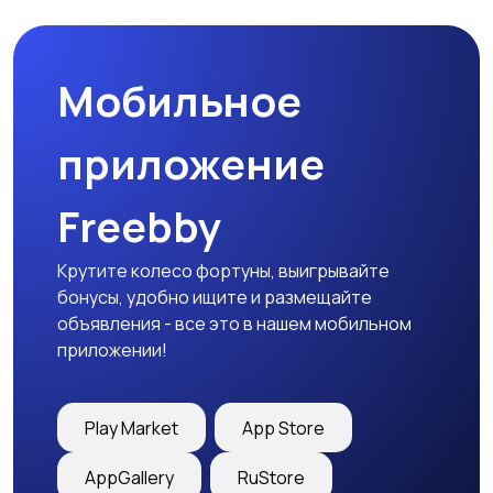
Мобильное
Медицина
Начало карьеры
приложение
Freebby
Образование и наука
Офисный персонал
Крутите колесо фортуны, выигрывайте
бонусы, удобно ищите и размещайте
объявления - все это в нашем мобильном
приложении!
Перевозки, склад,
Продажи
закупки
Play Market
App Store
AppGallery
RuStore