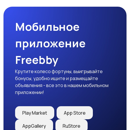
Мобильное
Медицина
Начало карьеры
приложение
Freebby
Образование и наука
Офисный персонал
Крутите колесо фортуны, выигрывайте
бонусы, удобно ищите и размещайте
объявления - все это в нашем мобильном
приложении!
Перевозки, склад,
Продажи
закупки
Play Market
App Store
AppGallery
RuStore