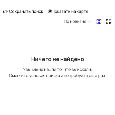
клининг
👉 Сохранить поиск
🌍Показать на карте
По новизне
Госслужба
Добыча сырья,
энергетика
Домашний персонал
Издательства и СМИ
Ничего не найдено
Увы, мы не нашли то, что вы искали.
Смягчите условия поиска и попробуйте еще раз.
Информационные
Искусство и
технологии
развлечения
Магазины
Маркетинг и реклама