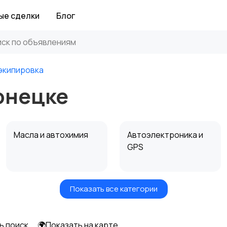
ые сделки
Блог
экипировка
онецке
Масла и автохимия
Автоэлектроника и
GPS
Показать все категории
Мотоэкипировка
Другие запчасти
и аксессуары
ь поиск
🌍Показать на карте