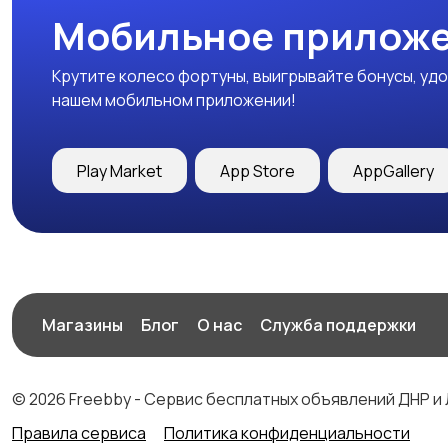
Мобильное приложе
Крутите колесо фортуны, выигрывайте бонусы, удо
нашем мобильном приложении!
Play Market
App Store
AppGallery
Магазины
Блог
О нас
Служба поддержки
© 2026 Freebby - Сервис бесплатных объявлений ДНР и
Правила сервиса
Политика конфиденциальности