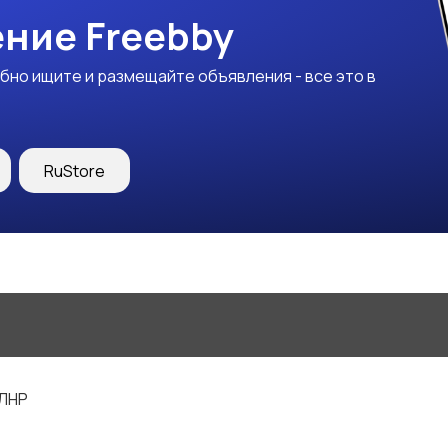
ние Freebby
бно ищите и размещайте объявления - все это в
RuStore
 ЛНР