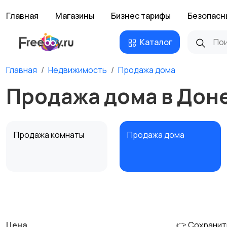
Главная
Магазины
Бизнес тарифы
Безопасн
Каталог
Главная
Недвижимость
Продажа дома
Продажа дома в Дон
Продажа комнаты
Продажа дома
Аренда квартиры
Аренда комнаты
посуточно
посуточно
Цена
👉 Сохранит