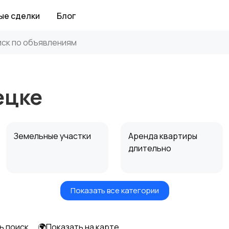
ые сделки
Блог
ецке
Земельные участки
Аренда квартиры
длительно
Показать все категории
Аренда дома
Коммерческая
посуточно
недвижимость
ь поиск
🌍Показать на карте