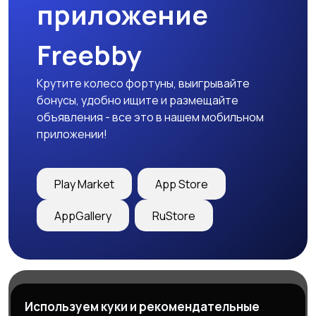
приложение
Freebby
Крутите колесо фортуны, выигрывайте
бонусы, удобно ищите и размещайте
объявления - все это в нашем мобильном
приложении!
Play Market
App Store
AppGallery
RuStore
Магазины
Блог
О нас
Используем куки и рекомендательные
Служба поддержки