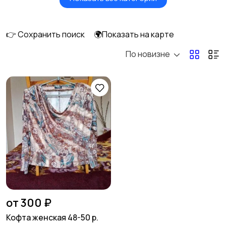
Будущим мамам
Верхняя одежда
1
👉 Сохранить поиск
🌍Показать на карте
По новизне
Головные уборы
Домашняя одежда
Комбинезоны
Купальники
Нижнее белье
Обувь
6
от 300 ₽
Кофта женская 48-50 р.