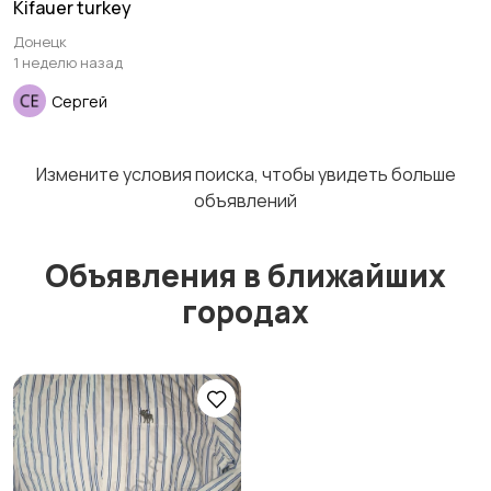
Kifauer turkey
Пиджаки и костюмы
Платья и юбки
1
1
Донецк
1 неделю назад
Сергей
Трикотаж
Спортивная одежда
Измените условия поиска, чтобы увидеть больше
объявлений
Объявления в ближайших
Футболки и топы
Штаны и шорты
1
городах
Другая женская
одежда