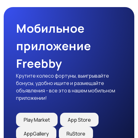
Мобильное
Гаражи и
машиноместа
приложение
Freebby
Крутите колесо фортуны, выигрывайте
бонусы, удобно ищите и размещайте
объявления - все это в нашем мобильном
приложении!
Play Market
App Store
AppGallery
RuStore