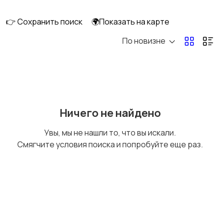
длительно
👉 Сохранить поиск
🌍Показать на карте
По новизне
Аренда комнаты
Аренда дома
длительно
длительно
Аренда квартиры
Аренда комнаты
Ничего не найдено
посуточно
посуточно
Увы, мы не нашли то, что вы искали.
Смягчите условия поиска и попробуйте еще раз.
Аренда дома
Коммерческая
посуточно
недвижимость
Прочие строения
Продажа квартиры