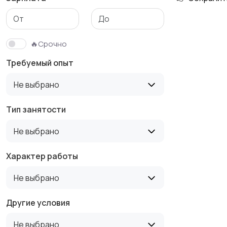
Медицина
Начало карьеры
🔥Срочно
Требуемый опыт
Производство
Рестораны и
Не выбрано
общепит
Тип занятости
Не выбрано
Туризм и гостиницы
Управление
недвижимостью
Характер работы
Не выбрано
Другие условия
Не выбрано