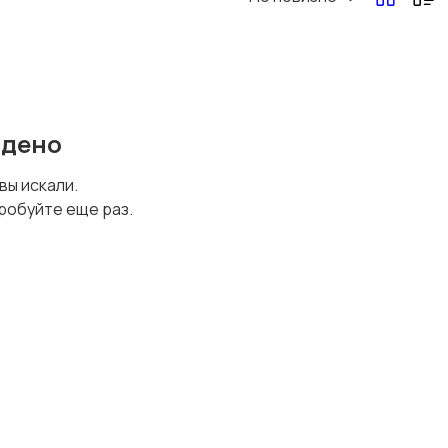
Перевозки, склад,
Продажи
закупки
йдено
Страхование
Строительство и
 вы искали.
ремонт
робуйте еще раз.
Юриспруденция
Удаленная работа