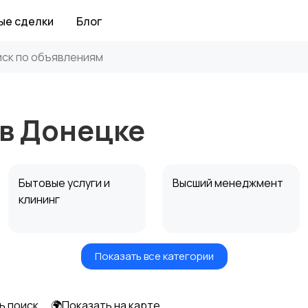
ые сделки
Блог
в Донецке
Бытовые услуги и
Высший менеджмент
клининг
Показать все категории
Информационные
Искусство и
технологии
развлечения
ь поиск
🌍Показать на карте