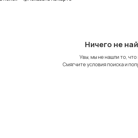
Образование и наука
Офисный персонал
Ничего не на
Сельское хозяйство
Спорт и красота
Увы, мы не нашли то, что
Смягчите условия поиска и поп
Управление
Финансы
персоналом