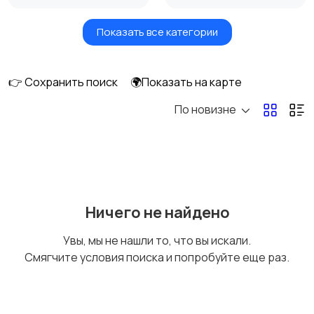
Показать все категории
Мониторы
Клавиатуры и мыши
👉 Сохранить поиск
🌍Показать на карте
По новизне
Оргтехника и
Сетевое
расходники
оборудование
Мультимедиа
Накопители данных и
Ничего не найдено
картридеры
Увы, мы не нашли то, что вы искали.
Смягчите условия поиска и попробуйте еще раз.
Программное
Рули, джойстики,
обеспечение
геймпады