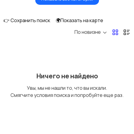
Головные уборы
Домашняя одежда
👉 Сохранить поиск
🌍Показать на карте
По новизне
Комбинезоны
Нижнее белье
Обувь
Пиджаки и костюмы
3
Ничего не найдено
Увы, мы не нашли то, что вы искали.
Смягчите условия поиска и попробуйте еще раз.
Рубашки
Свитеры и толстовки