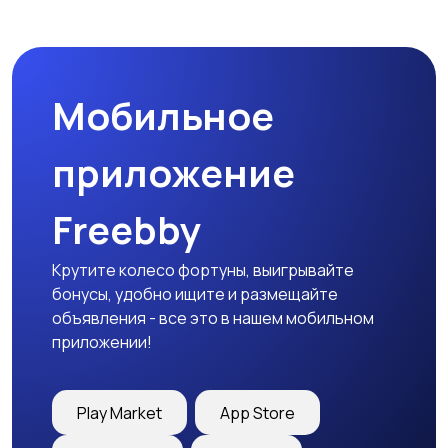
Спецодежда
Спортивная одежда
Мобильное
Футболки и поло
Штаны и шорты
приложение
Freebby
Другое
Крутите колесо фортуны, выигрывайте
бонусы, удобно ищите и размещайте
объявления - все это в нашем мобильном
приложении!
Play Market
App Store