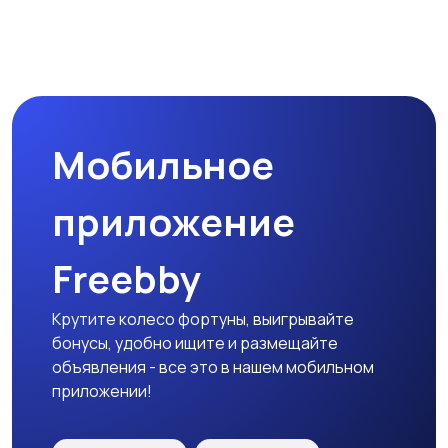
Магазины
Маркетинг и реклама
Мобильное
Медицина
Начало карьеры
приложение
Freebby
Образование и наука
Офисный персонал
Крутите колесо фортуны, выигрывайте
бонусы, удобно ищите и размещайте
объявления - все это в нашем мобильном
приложении!
Перевозки, склад,
Продажи
закупки