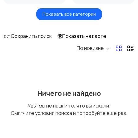
Показать все категории
Бытовые услуги и
Высший менеджмент
клининг
👉 Сохранить поиск
🌍Показать на карте
По новизне
Госслужба
Добыча сырья,
энергетика
Домашний персонал
Издательства и СМИ
Ничего не найдено
Увы, мы не нашли то, что вы искали.
Смягчите условия поиска и попробуйте еще раз.
Информационные
Искусство и
технологии
развлечения