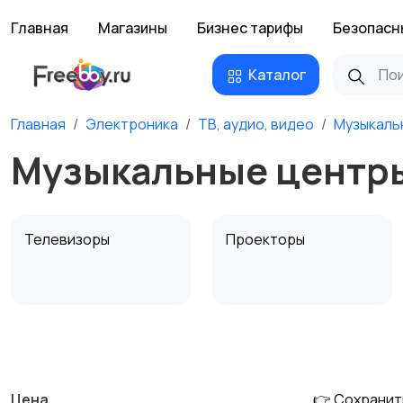
Главная
Магазины
Бизнес тарифы
Безопасн
Каталог
Главная
Электроника
ТВ, аудио, видео
Музыкаль
Музыкальные центры
Телевизоры
Проекторы
MP3-плееры и
Электронные книги
портативное аудио
Цена
👉 Сохранит