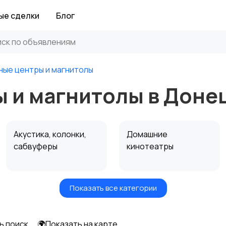
ые сделки
Блог
ные центры и магнитолы
 и магнитолы в Доне
Акустика, колонки,
Домашние
сабвуферы
кинотеатры
Показать все категории
Спутниковое и
Аудиоусилители и
цифровое ТВ
ресиверы
ь поиск
🌍Показать на карте