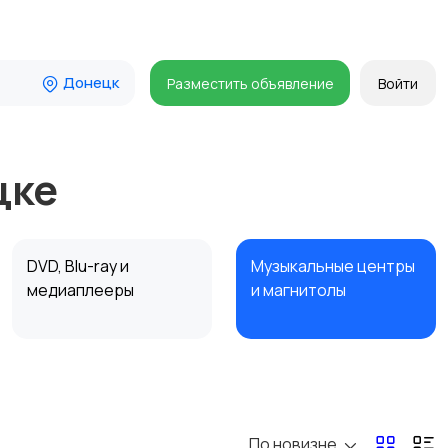
Донецк
Разместить объявление
Войти
цке
DVD, Blu-ray и
Музыкальные центры
медиаплееры
и магнитолы
Наушники
Микрофоны
6
По новизне