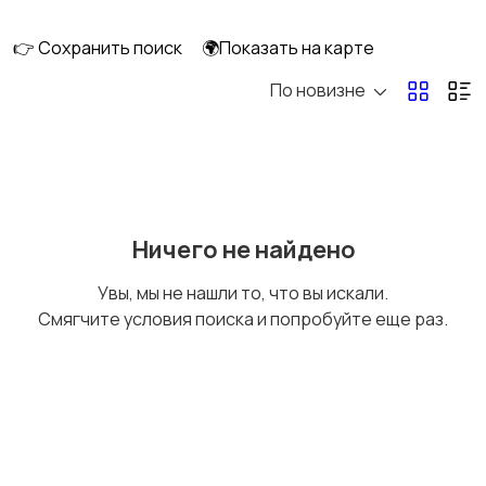
👉 Сохранить поиск
🌍Показать на карте
По новизне
Кормление и питание
Купание
Детская мебель
Подгузники и горшки
Ничего не найдено
Увы, мы не нашли то, что вы искали.
Смягчите условия поиска и попробуйте еще раз.
Радио- и видеоняни
Товары для мам
Товары для учебы
Прочие детские