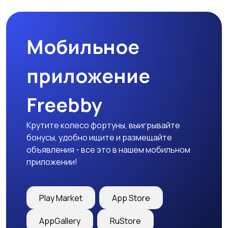
товары
Мобильное
Детская одежда
Детская обувь
1
приложение
Freebby
Детский транспорт
Крутите колесо фортуны, выигрывайте
бонусы, удобно ищите и размещайте
объявления - все это в нашем мобильном
приложении!
Play Market
App Store
AppGallery
RuStore