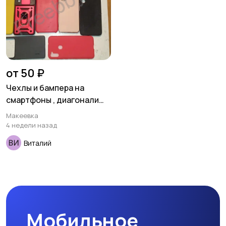
от 50 ₽
Чехлы и бампера на
смартфоны , диагонали
4,5-6,0 , новые ,
Макеевка
неликвиды .
4 недели назад
Виталий
Мобильное