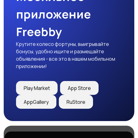
приложение
Freebby
Крутите колесо фортуны, выигрывайте
бонусы, удобно ищите и размещайте
объявления - все это в нашем мобильном
приложении!
Play Market
App Store
AppGallery
RuStore
Магазины
Блог
О нас