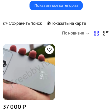
Показать все категории
Умные часы и
Стационарные
браслеты
телефоны
👉 Сохранить поиск
🌍Показать на карте
По новизне
Рации и спутниковые
Запчасти
телефоны
Внешние
Аксессуары
аккумуляторы
37 000 ₽