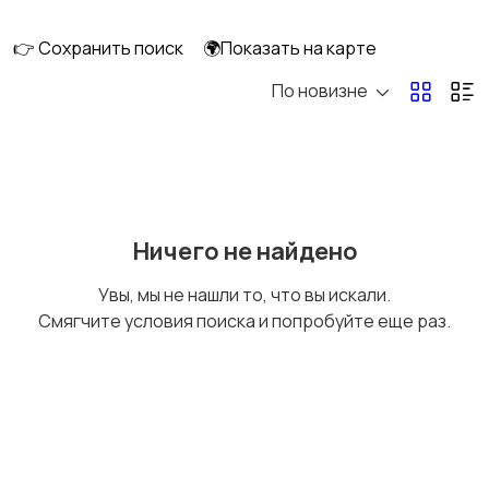
клининг
👉 Сохранить поиск
🌍Показать на карте
По новизне
Госслужба
Добыча сырья,
энергетика
Домашний персонал
Издательства и СМИ
Ничего не найдено
Увы, мы не нашли то, что вы искали.
Смягчите условия поиска и попробуйте еще раз.
Информационные
Искусство и
технологии
развлечения
Магазины
Маркетинг и реклама