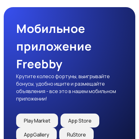
Мобильное
Медицина
Начало карьеры
приложение
Freebby
Образование и наука
Офисный персонал
Крутите колесо фортуны, выигрывайте
бонусы, удобно ищите и размещайте
объявления - все это в нашем мобильном
приложении!
Перевозки, склад,
Продажи
закупки
Play Market
App Store
AppGallery
RuStore