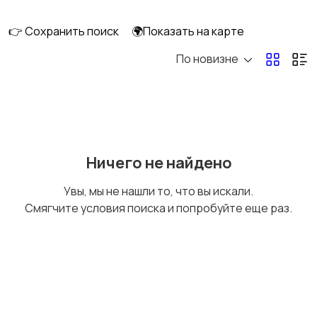
ПК
👉 Сохранить поиск
🌍Показать на карте
По новизне
Коллекционирование
Материалы для
творчества
Музыкальные
Настольные игры
Ничего не найдено
инструменты
Увы, мы не нашли то, что вы искали.
Смягчите условия поиска и попробуйте еще раз.
Другое