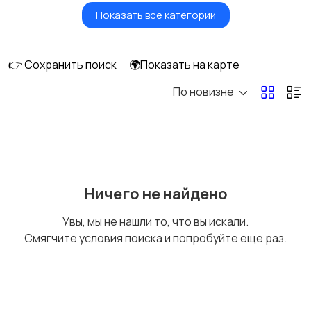
Показать все категории
Птицы
Грызуны
👉 Сохранить поиск
🌍Показать на карте
По новизне
Рыбки
С/х животные
Другие животные
Товары для животных
Ничего не найдено
Увы, мы не нашли то, что вы искали.
Смягчите условия поиска и попробуйте еще раз.
Аквариумистика