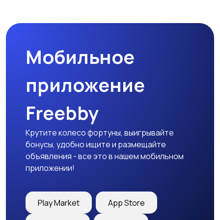
Спецодежда
Спортивная одежда
Мобильное
Футболки и поло
Штаны и шорты
приложение
Freebby
Другое
Крутите колесо фортуны, выигрывайте
бонусы, удобно ищите и размещайте
объявления - все это в нашем мобильном
приложении!
Play Market
App Store