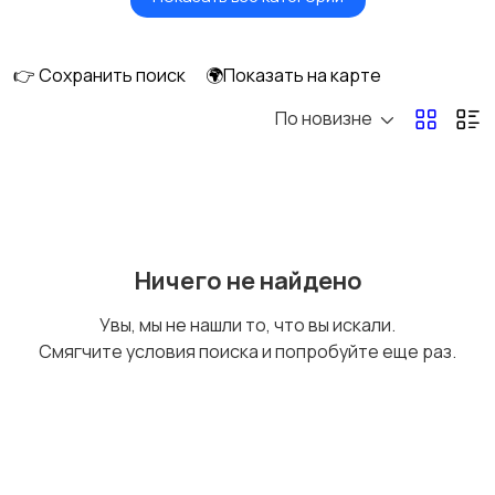
Головные уборы
Домашняя одежда
👉 Сохранить поиск
🌍Показать на карте
По новизне
Комбинезоны
Нижнее белье
Обувь
Пиджаки и костюмы
4
Ничего не найдено
Увы, мы не нашли то, что вы искали.
Смягчите условия поиска и попробуйте еще раз.
Рубашки
Свитеры и толстовки