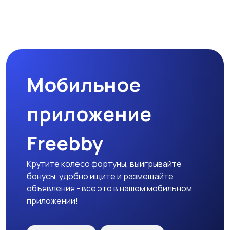
Магазины
Маркетинг и реклама
Мобильное
Медицина
Начало карьеры
приложение
Freebby
Образование и наука
Офисный персонал
Крутите колесо фортуны, выигрывайте
бонусы, удобно ищите и размещайте
объявления - все это в нашем мобильном
приложении!
Перевозки, склад,
Продажи
закупки