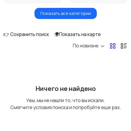
Показать все категории
Бытовые услуги и
Высший менеджмент
клининг
👉 Сохранить поиск
🌍Показать на карте
По новизне
Госслужба
Добыча сырья,
энергетика
Домашний персонал
Издательства и СМИ
Ничего не найдено
Увы, мы не нашли то, что вы искали.
Смягчите условия поиска и попробуйте еще раз.
Информационные
Искусство и
технологии
развлечения