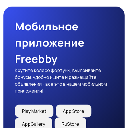
Мобильное
Столы и стулья
Текстиль и ковры
приложение
Freebby
Шкафы и комоды
Другое
Крутите колесо фортуны, выигрывайте
бонусы, удобно ищите и размещайте
объявления - все это в нашем мобильном
приложении!
Play Market
App Store
AppGallery
RuStore