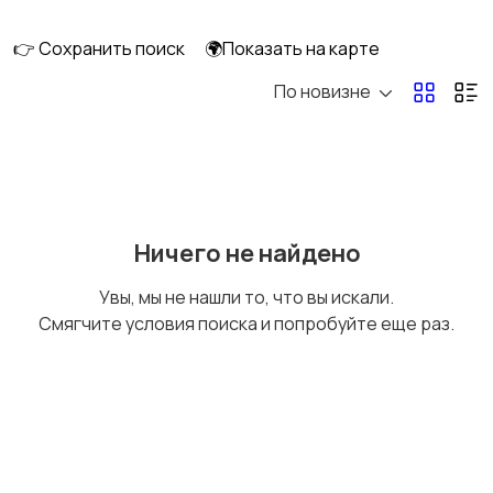
👉 Сохранить поиск
🌍Показать на карте
По новизне
Освещение
Оформление
интерьера
Охрана и
Подставки и тумбы
Ничего не найдено
сигнализации
Увы, мы не нашли то, что вы искали.
Смягчите условия поиска и попробуйте еще раз.
Посуда
Растения и семена
Сад и огород
Садовая мебель