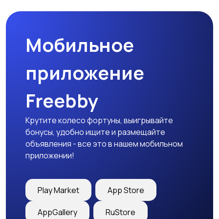
Мобильное
Столы и стулья
Текстиль и ковры
приложение
Freebby
Шкафы и комоды
Другое
1
Крутите колесо фортуны, выигрывайте
бонусы, удобно ищите и размещайте
объявления - все это в нашем мобильном
приложении!
Play Market
App Store
AppGallery
RuStore