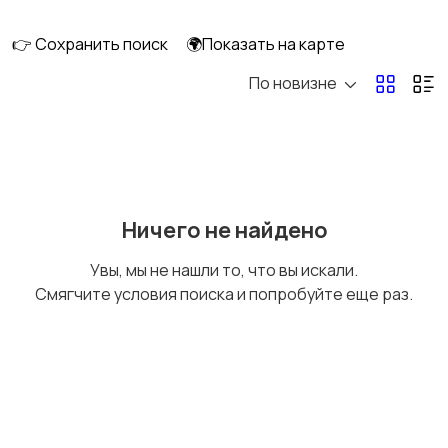
👉 Сохранить поиск
🌍Показать на карте
По новизне
Освещение
Оформление
интерьера
Охрана и
Подставки и тумбы
Ничего не найдено
сигнализации
Увы, мы не нашли то, что вы искали.
Смягчите условия поиска и попробуйте еще раз.
Посуда
Растения и семена
Сад и огород
Садовая мебель