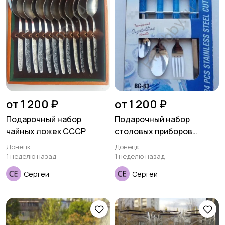
от 1 200 ₽
от 1 200 ₽
Подарочный набор
Подарочный набор
чайных ложек СССР
столовых приборов
BERGNER
Донецк
Донецк
1 неделю назад
1 неделю назад
Сергей
Сергей