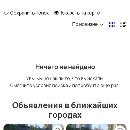
👉 Сохранить поиск
🌍Показать на карте
По новизне
Освещение
Оформление
интерьера
Охрана и
Подставки и тумбы
Ничего не найдено
сигнализации
Увы, мы не нашли то, что вы искали.
Смягчите условия поиска и попробуйте еще раз.
Посуда
Растения и семена
Объявления в ближайших
городах
Сад и огород
Садовая мебель