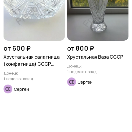
от 600 ₽
от 800 ₽
Хрустальная салатница
Хрустальная Ваза СССР
(конфетница) СССР
Донецк
ладья
1 неделю назад
Донецк
1 неделю назад
Сергей
Сергей