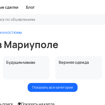
ые сделки
Блог
и и костюмы
в Мариуполе
Будущим мамам
Верхняя одежда
Показать все категории
Нижнее белье
Обувь
ь поиск
🌍Показать на карте