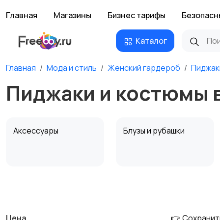
Главная
Магазины
Бизнес тарифы
Безопасн
Каталог
Главная
Мода и стиль
Женский гардероб
Пиджак
Пиджаки и костюмы 
Аксессуары
Блузы и рубашки
Комбинезоны
Купальники
Цена
👉 Сохранит