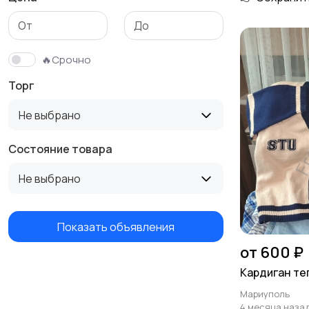
Трикотаж
Спортивная одежда
🔥Срочно
Торг
Не выбрано
Состояние товара
Не выбрано
Показать объявления
от 600 ₽
Кардиган те
Мариуполь
4 месяца наза