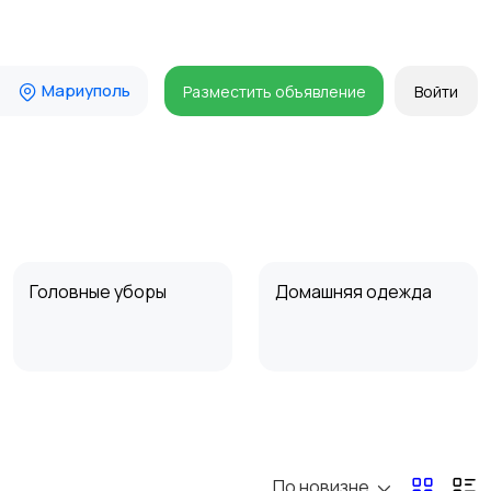
Мариуполь
Разместить объявление
Войти
Головные уборы
Домашняя одежда
Пиджаки и костюмы
Платья и юбки
По новизне