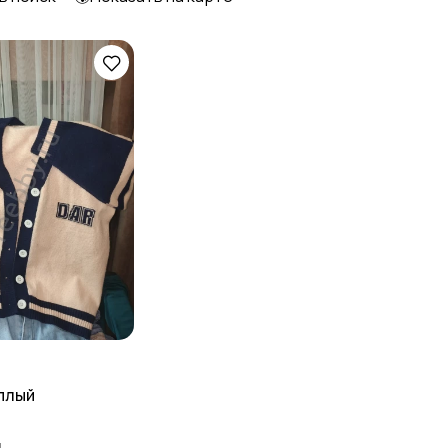
Футболки и топы
Штаны и шорты
плый
д