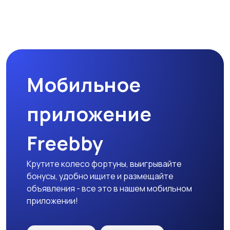
Прочие строения
Продажа квартиры
Мобильное
Гаражи и
машиноместа
приложение
Freebby
Крутите колесо фортуны, выигрывайте
бонусы, удобно ищите и размещайте
объявления - все это в нашем мобильном
приложении!