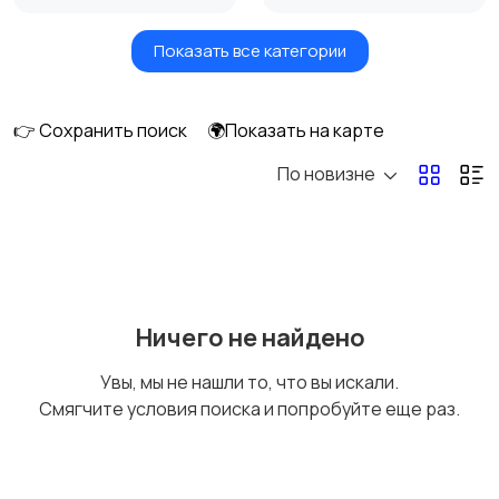
Показать все категории
Земельные участки
Аренда квартиры
длительно
👉 Сохранить поиск
🌍Показать на карте
По новизне
Аренда комнаты
Аренда дома
длительно
длительно
Аренда квартиры
Аренда комнаты
Ничего не найдено
посуточно
посуточно
Увы, мы не нашли то, что вы искали.
Смягчите условия поиска и попробуйте еще раз.
Аренда дома
Коммерческая
посуточно
недвижимость