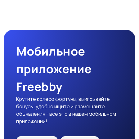
Магазины
Маркетинг и реклама
Мобильное
Медицина
Начало карьеры
приложение
Freebby
Образование и наука
Офисный персонал
Крутите колесо фортуны, выигрывайте
бонусы, удобно ищите и размещайте
объявления - все это в нашем мобильном
приложении!
Перевозки, склад,
Продажи
закупки