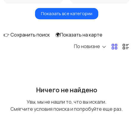
Показать все категории
Бытовые услуги и
Высший менеджмент
клининг
👉 Сохранить поиск
🌍Показать на карте
По новизне
Госслужба
Добыча сырья,
энергетика
Домашний персонал
Издательства и СМИ
Ничего не найдено
Увы, мы не нашли то, что вы искали.
Смягчите условия поиска и попробуйте еще раз.
Информационные
Искусство и
технологии
развлечения