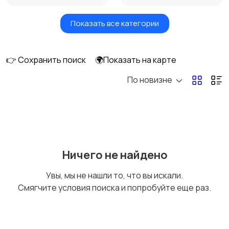
Показать все категории
Бытовые услуги и
Высший менеджмент
клининг
👉 Сохранить поиск
🌍Показать на карте
По новизне
Госслужба
Добыча сырья,
энергетика
Домашний персонал
Издательства и СМИ
Ничего не найдено
Увы, мы не нашли то, что вы искали.
Смягчите условия поиска и попробуйте еще раз.
Информационные
Искусство и
технологии
развлечения