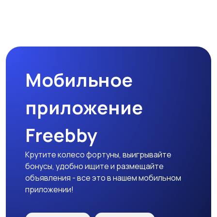
Магазины
Маркетинг и реклама
Мобильное
Медицина
Начало карьеры
приложение
Freebby
Образование и наука
Офисный персонал
Крутите колесо фортуны, выигрывайте
бонусы, удобно ищите и размещайте
объявления - все это в нашем мобильном
приложении!
Перевозки, склад,
Продажи
закупки