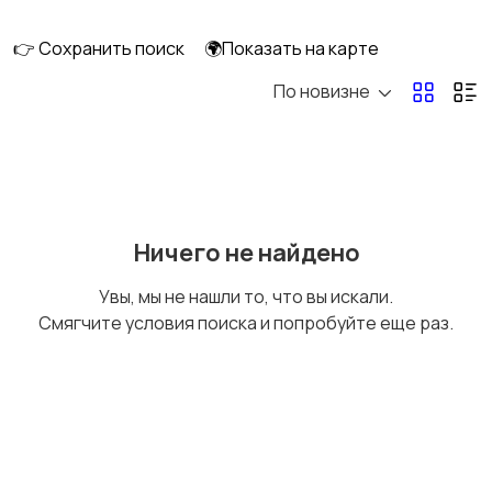
клининг
👉 Сохранить поиск
🌍Показать на карте
По новизне
Госслужба
Добыча сырья,
энергетика
Домашний персонал
Издательства и СМИ
Ничего не найдено
Увы, мы не нашли то, что вы искали.
Смягчите условия поиска и попробуйте еще раз.
Информационные
Искусство и
технологии
развлечения
Магазины
Маркетинг и реклама