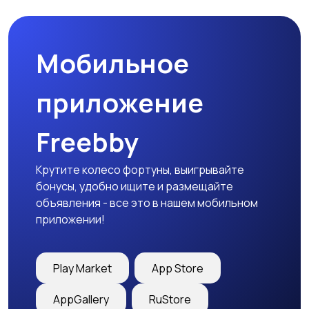
Мобильное
Медицина
Начало карьеры
приложение
Freebby
Образование и наука
Офисный персонал
Крутите колесо фортуны, выигрывайте
бонусы, удобно ищите и размещайте
объявления - все это в нашем мобильном
приложении!
Перевозки, склад,
Продажи
закупки
Play Market
App Store
AppGallery
RuStore