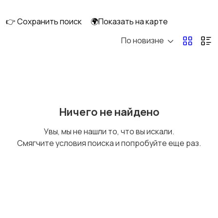
клининг
👉 Сохранить поиск
🌍Показать на карте
По новизне
Госслужба
Добыча сырья,
энергетика
Домашний персонал
Издательства и СМИ
Ничего не найдено
Увы, мы не нашли то, что вы искали.
Смягчите условия поиска и попробуйте еще раз.
Информационные
Искусство и
технологии
развлечения
Магазины
Маркетинг и реклама