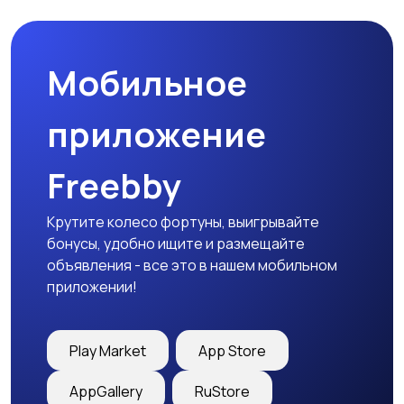
Мобильное
Медицина
Начало карьеры
приложение
Freebby
Образование и наука
Офисный персонал
Крутите колесо фортуны, выигрывайте
бонусы, удобно ищите и размещайте
объявления - все это в нашем мобильном
приложении!
Перевозки, склад,
Продажи
закупки
Play Market
App Store
AppGallery
RuStore