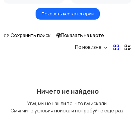
Показать все категории
Умные часы и
Стационарные
браслеты
телефоны
👉 Сохранить поиск
🌍Показать на карте
По новизне
Рации и спутниковые
Запчасти
телефоны
Внешние
Аксессуары
Ничего не найдено
аккумуляторы
Увы, мы не нашли то, что вы искали.
Смягчите условия поиска и попробуйте еще раз.