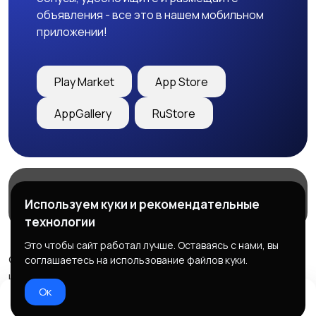
объявления - все это в нашем мобильном
приложении!
Play Market
App Store
AppGallery
RuStore
Магазины
Блог
О нас
Используем куки и рекомендательные
Служба поддержки
технологии
Это чтобы сайт работал лучше. Оставаясь с нами, вы
© 2026 Freebby - Сервис бесплатных объявлений ДНР
соглашаетесь на использование файлов куки.
и ЛНР
Ок
Правила сервиса
Политика конфиденциальности
Домой
Избранное
Добавить
Чат
Профиль