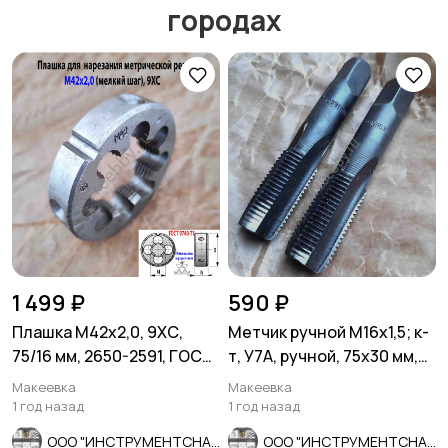
городах
Мотозапчасти
Мотоаксессуары
1 499 ₽
590 ₽
Плашка М42х2,0, 9ХС,
Метчик ручной М16х1,5; к-
75/16 мм, 2650-2591, ГОСТ
т, У7А, ручной, 75х30 мм,
7740-71, СССР.
мелкий шаг, СССР.
Макеевка
Макеевка
1 год назад
1 год назад
ООО "ИНСТРУМЕНТСНАБ"
ООО "ИНСТРУМЕНТСНАБ"