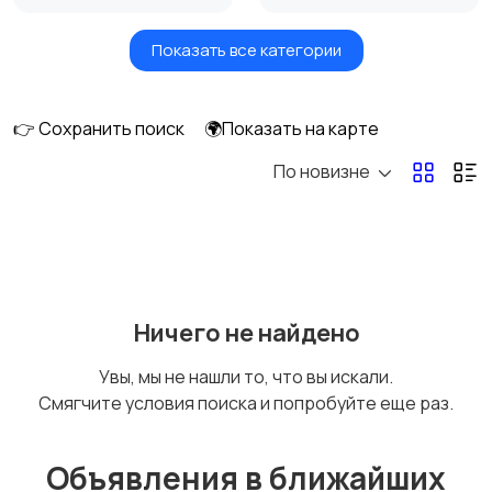
Показать все категории
Масла и автохимия
Автоэлектроника и
GPS
👉 Сохранить поиск
🌍Показать на карте
По новизне
Аксессуары и
Аудио и видео
инструменты
Противоугонные
Багажные системы и
Ничего не найдено
устройства
фаркопы
Увы, мы не нашли то, что вы искали.
Смягчите условия поиска и попробуйте еще раз.
Мотоэкипировка
Другие запчасти
и аксессуары
Объявления в ближайших