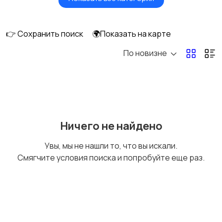
Масла и автохимия
Автоэлектроника и
GPS
👉 Сохранить поиск
🌍Показать на карте
По новизне
Аксессуары и
Аудио и видео
инструменты
Противоугонные
Багажные системы и
Ничего не найдено
устройства
фаркопы
Увы, мы не нашли то, что вы искали.
Смягчите условия поиска и попробуйте еще раз.
Мотоэкипировка
Другие запчасти
и аксессуары