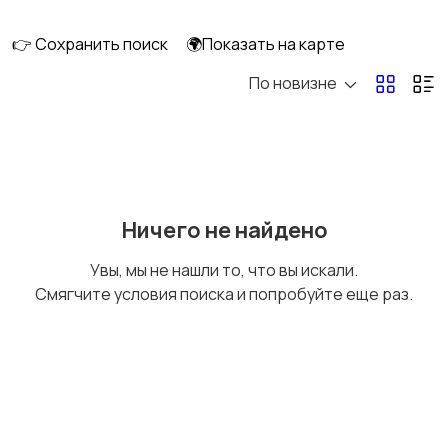
клининг
👉 Сохранить поиск
🌍Показать на карте
По новизне
Госслужба
Добыча сырья,
энергетика
Домашний персонал
Издательства и СМИ
Ничего не найдено
Увы, мы не нашли то, что вы искали.
Смягчите условия поиска и попробуйте еще раз.
Информационные
Искусство и
технологии
развлечения
Магазины
Маркетинг и реклама