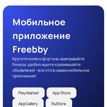
Мобильное
Медицина
Начало карьеры
приложение
Freebby
Образование и наука
Офисный персонал
Крутите колесо фортуны, выигрывайте
бонусы, удобно ищите и размещайте
объявления - все это в нашем мобильном
приложении!
Перевозки, склад,
Продажи
закупки
Play Market
App Store
AppGallery
RuStore