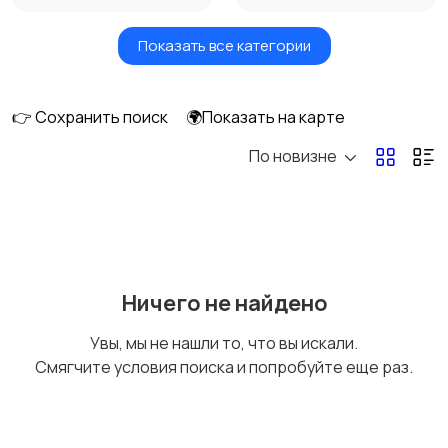
Показать все категории
Земельные участки
Аренда квартиры
длительно
👉 Сохранить поиск
🌍Показать на карте
По новизне
Аренда комнаты
Аренда дома
длительно
длительно
Аренда квартиры
Аренда комнаты
Ничего не найдено
посуточно
посуточно
Увы, мы не нашли то, что вы искали.
Смягчите условия поиска и попробуйте еще раз.
Аренда дома
Коммерческая
посуточно
недвижимость