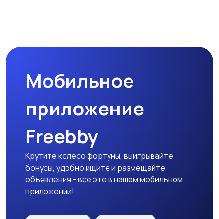
Прочие строения
Продажа квартиры
Мобильное
Гаражи и
машиноместа
приложение
Freebby
Крутите колесо фортуны, выигрывайте
бонусы, удобно ищите и размещайте
объявления - все это в нашем мобильном
приложении!