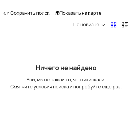
клининг
👉 Сохранить поиск
🌍Показать на карте
По новизне
Госслужба
Добыча сырья,
энергетика
Домашний персонал
Издательства и СМИ
Ничего не найдено
Увы, мы не нашли то, что вы искали.
Смягчите условия поиска и попробуйте еще раз.
Информационные
Искусство и
технологии
развлечения
Магазины
Маркетинг и реклама