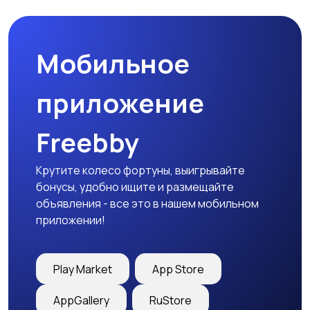
Мобильное
Медицина
Начало карьеры
приложение
Freebby
Образование и наука
Офисный персонал
Крутите колесо фортуны, выигрывайте
бонусы, удобно ищите и размещайте
объявления - все это в нашем мобильном
приложении!
Перевозки, склад,
Продажи
закупки
Play Market
App Store
AppGallery
RuStore