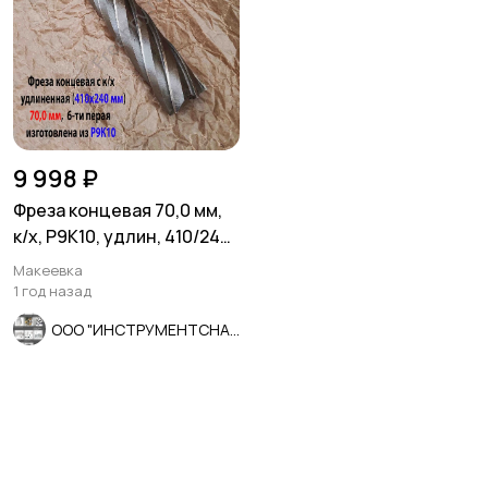
9 998 ₽
Фреза концевая 70,0 мм,
к/х, Р9К10, удлин, 410/240
мм, Z6, КМ5, СССР.
Макеевка
1 год назад
ООО "ИНСТРУМЕНТСНАБ"