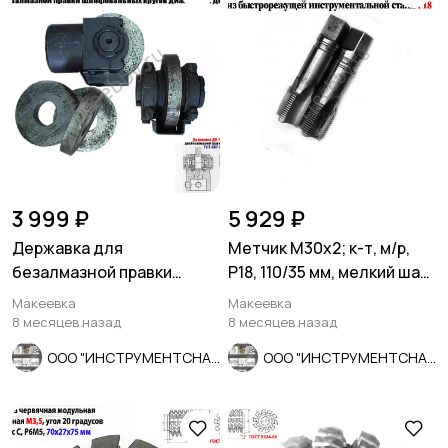
3 999 ₽
5 929 ₽
Державка для
Метчик М30х2; к-т, м/р,
безалмазной правки
Р18, 110/35 мм, мелкий шаг,
шлифовальных кругов
шлиф, в/зав, СССР
Макеевка
Макеевка
ДО-75 с кругом.
8 месяцев назад
8 месяцев назад
ООО "ИНСТРУМЕНТСНАБ"
ООО "ИНСТРУМЕНТСНАБ"