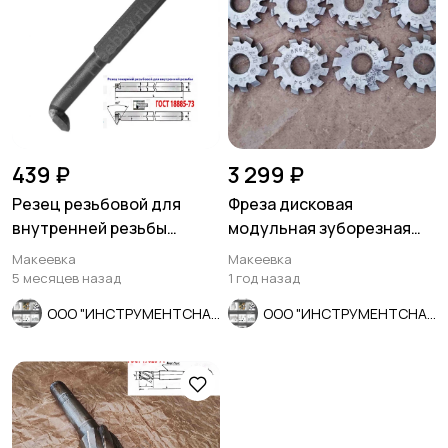
439 ₽
3 299 ₽
Резец резьбовой для
Фреза дисковая
внутренней резьбы
модульная зуборезная
16х16х170, Т5К10, 2662-
М0,8; Р6М5, 20°, Z12, к-т 8
Макеевка
Макеевка
0005,.
шт
5 месяцев назад
1 год назад
ООО "ИНСТРУМЕНТСНАБ"
ООО "ИНСТРУМЕНТСНАБ"