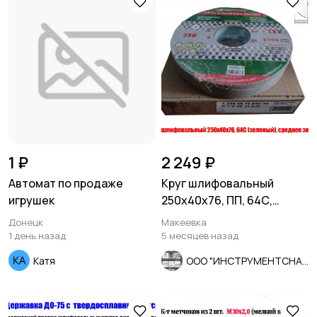
1 ₽
2 249 ₽
Автомат по продаже
Круг шлифовальный
игрушек
250х40х76, ПП, 64С,
зеленый, K7 V35, среднее
Донецк
Макеевка
зерно.
1 день назад
5 месяцев назад
Катя
ООО "ИНСТРУМЕНТСНАБ"