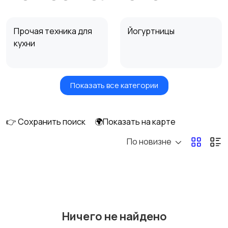
Прочая техника для
Йогуртницы
кухни
Показать все категории
Сушилки для овощей
Грили, шашлычницы,
и фруктов
фритюры
👉 Сохранить поиск
🌍Показать на карте
По новизне
Хлебопечи
Чайники и термопоты
Соковыжималки
Мясорубки
Ничего не найдено