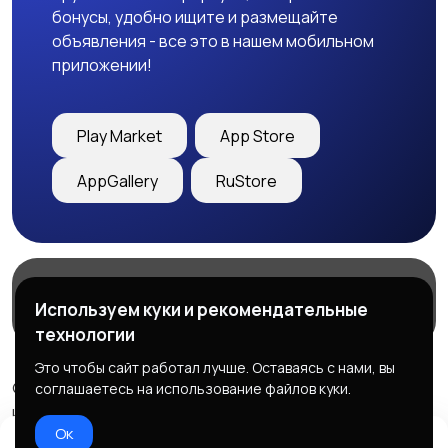
бонусы, удобно ищите и размещайте
объявления - все это в нашем мобильном
приложении!
Play Market
App Store
AppGallery
RuStore
Магазины
Блог
О нас
Используем куки и рекомендательные
Служба поддержки
технологии
Это чтобы сайт работал лучше. Оставаясь с нами, вы
© 2026 Freebby - Сервис бесплатных объявлений ДНР
соглашаетесь на использование файлов куки.
и ЛНР
Ок
Правила сервиса
Политика конфиденциальности